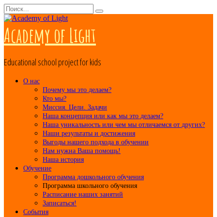
Перейти
Search
к
for:
контенту
Academy of Light
Educational school project for kids
О нас
Почему мы это делаем?
Кто мы?
Миссия. Цели. Задачи
Наша концепция или как мы это делаем?
Наша уникальность или чем мы отличаемся от других?
Наши результаты и достижения
Выгоды нашего подхода в обучении
Нам нужна Ваша помощь!
Наша история
Обучение
Программа дошкольного обучения
Программа школьного обучения
Расписание наших занятий
Записаться!
События