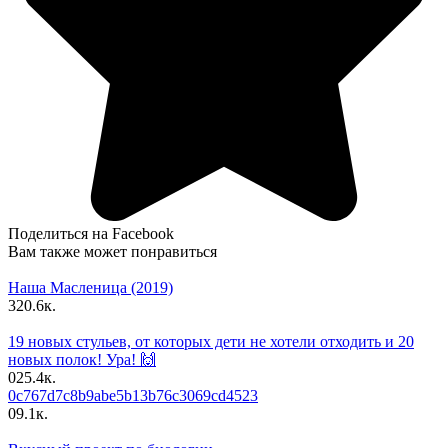
Поделиться на Facebook
Вам также может понравиться
Наша Масленица (2019)
3
20.6к.
19 новых стульев, от которых дети не хотели отходить и 20
новых полок! Ура! 🙌
0
25.4к.
0c767d7c8b9abe5b13b76c3069cd4523
0
9.1к.